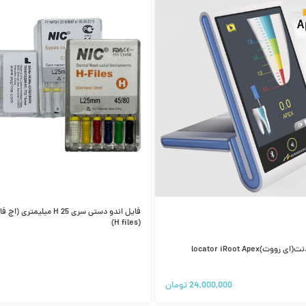
(H files)
اپکس لوکیتور بومدنت(ای رووت)locator iRoot Apex
24,000,000
تومان