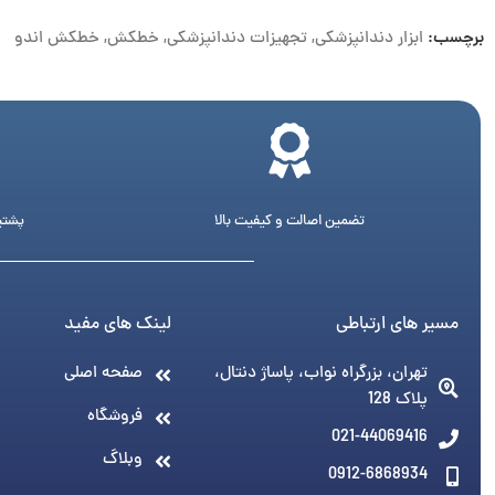
برچسب:
ابزار دندانپزشکی
,
تجهیزات دندانپزشکی
,
خطکش
,
خطکش اندو
تضمین اصالت و کیفیت بالا
پشتیبانی 24 ساع
مسیر های ارتباطی
لینک های مفید
تهران، بزرگراه نواب، پاساژ دنتال،
صفحه اصلی
پلاک 128
فروشگاه
021-44069416
وبلاگ
0912-6868934