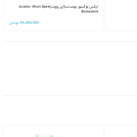
اپکس لوکیتور بومدنت(ای رووت)locator iRoot Apex
Bomedent
24,000,000
تومان