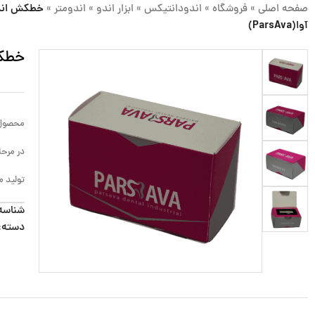
صفحه اصلی
»
فروشگاه
»
اندودانتیکس
»
ابزار اندو
»
اندومتر
»
خطکش اندو
آوا(ParsAva)
خطکش 
محصول
در مرحل
تولید م
شناسه
دسته: