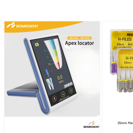
مانی( طول 25میلی متر) 25mm Mani-H