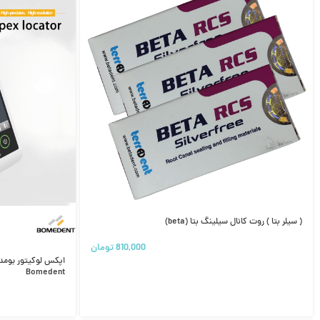
( سیلر بتا ) روت کانال سیلینگ بتا (beta)
810,000
تومان
Bomedent