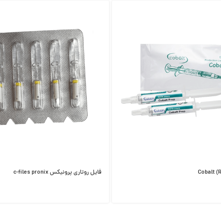
فایل روتاری پرونیکس c-files pronix