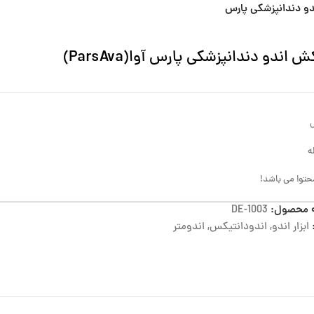
 دندانپزشکی پارس
اندو دندانپزشکی پارس آوا(ParsAva)
ه
حتوا می باشد!
 محصول:
DE-1003
ابزار اندو
,
اندودانتیکس
,
اندومتر