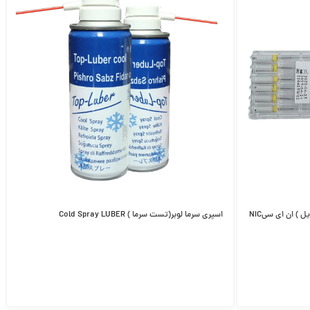
فایل اندو دستی سری H 25 میلیمتری (اچ فایل ) ان ای سیNIC
اسپری سرما لوبر(تست سرما ) Cold Spray LUBER