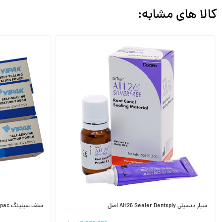
کالا های مشابه:
سیلر دنسپلی AH26 Sealer Dentsply اصل
سلف سیلینگ Yipac