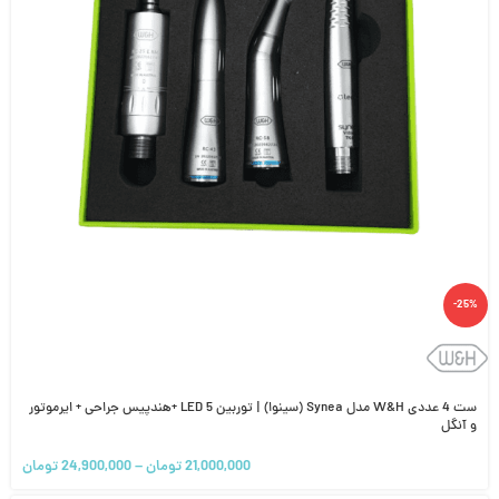
-25%
ست 4 عددی W&H مدل Synea (سینوا) | توربین 5 LED +هندپیس جراحی + ایرموتور
و آنگل
21,000,000
تومان
–
24,900,000
تومان