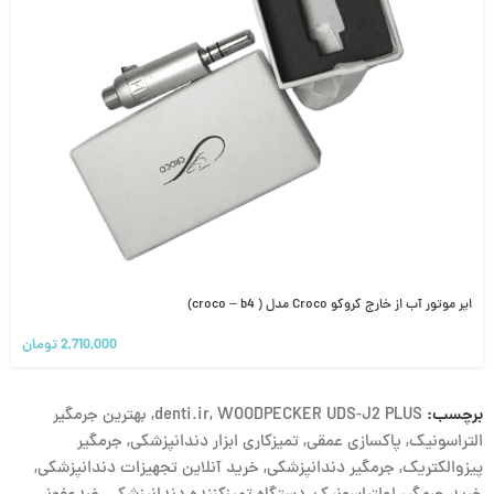
ایر موتور آب از خارج کروکو Croco مدل ( croco – b4)
2,710,000
تومان
برچسب:
WOODPECKER UDS-J2 PLUS
,
denti.ir
,
بهترین جرمگیر
التراسونیک
,
پاکسازی عمقی
,
تمیزکاری ابزار دندانپزشکی
,
جرمگیر
پیزوالکتریک
,
جرمگیر دندانپزشکی
,
خرید آنلاین تجهیزات دندانپزشکی
,