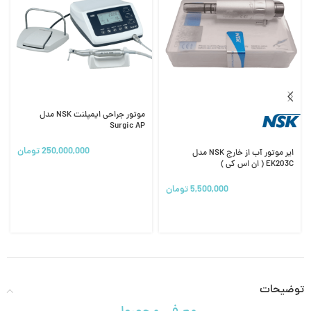
موتور جراحی ایمپلنت NSK مدل
Surgic AP
250,000,000
تومان
ایر موتور آب از خارج NSK مدل
EK203C ( ان اس کی )
5,500,000
تومان
توضیحات