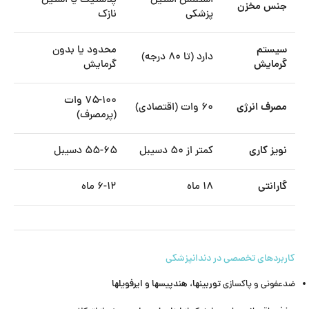
استنلس استیل
پلاستیک یا استیل
جنس مخزن
پزشکی
نازک
سیستم
محدود یا بدون
دارد (تا ۸۰ درجه)
گرمایش
گرمایش
۷۵-۱۰۰ وات
مصرف انرژی
۶۰ وات (اقتصادی)
(پرمصرف)
نویز کاری
کمتر از ۵۰ دسیبل
۵۵-۶۵ دسیبل
گارانتی
۱۸ ماه
۶-۱۲ ماه
کاربردهای تخصصی در دندانپزشکی
توربینها، هندپیسها و ایرفویلها
ضدعفونی و پاکسازی