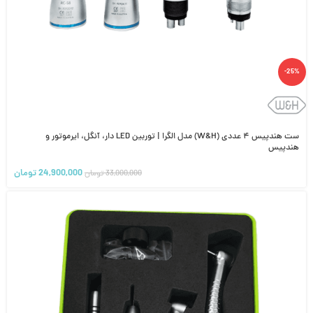
-25%
ست هندپیس ۴ عددی (W&H) مدل الگرا | توربین LED دار، آنگل، ایرموتور و
هندپیس
24,900,000
تومان
33,000,000
تومان