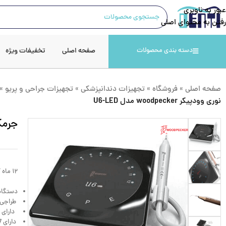
عبور به ناوبری
رفتن به محتوای اصلی
صفحه اصلی
تخفیفات ویژه
دسته بندی محصولات
صفحه اصلی
»
فروشگاه
»
تجهیزات دندانپزشکی
»
تجهیزات جراحی و پریو
»
نوری وودپیکر woodpecker مدل U6-LED
جرمگیر 
۱۲ ماه گارانتی و ۱۰ سال خدمات پس از فروش
دستگاه سه کار
طراجی ز
دارای 
دارای 7 عدد سر قلم