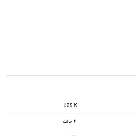
UDS-K
۲ حالت