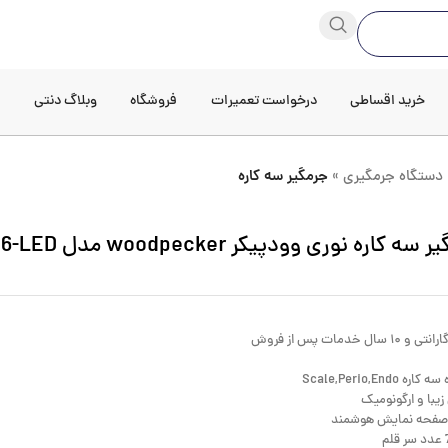
خرید اقساطی
درخواست تعمیرات
فروشگاه
وبلاگ دنتی
د
دستگاه جرمگیری
»
جرمگیر سه کاره
سه کاره نوری وودپیکر woodpecker مدل U6-LED
ه Scale,Perio,Endo
یبا و ارگونومیک
صفحه نمایش هوشمند