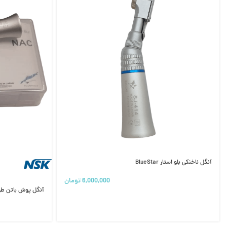
آنگل ناخنکی بلو استار BlueStar
6,000,000
تومان
آنگل پوش باتن طرح NSK ( ان اس