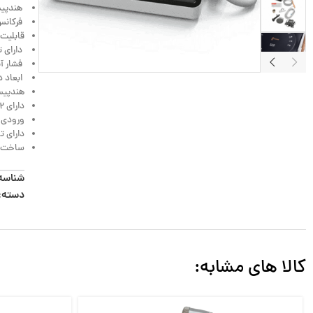
هندپیس
فرکانس ارتع
قابلیت 
دارای 
فشار آب 
ابعاد دستگاه 
هندپیس 
دارای ۲ عدد سرقلم جرمگیری ، ۲ عدد اندو و ۳ عدد پریو
ورودی 
دارای تاییدیه‌ی E
ساخت ک
شناسه
دسته:
کالا های مشابه: