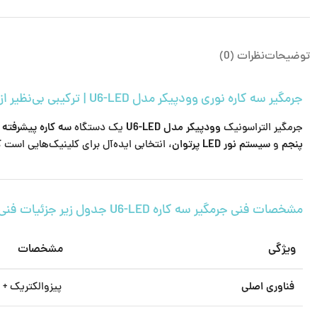
توضیحات
نظرات (0)
جرمگیر سه کاره نوری وودپیکر مدل U6-LED | ترکیبی بی‌نظیر از جرم‌گیری، پالیش و نوردرمانی
جرمگیر التراسونیک
وودپیکر مدل U6-LED
یک دستگاه
سه کاره پیشرفته
اس
پنجم
و
سیستم نور LED پرتوان
، انتخابی ایده‌آل برای کلینیک‌هایی است 
مشخصات فنی جرمگیر سه کاره U6-LED جدول زیر جزئیات فنی این دستگاه را به صورت جامع نمایش می‌دهد
ویژگی
مشخصات
فناوری اصلی
پیزوالکتریک + نور LED آبی (طول موج ۴۵۰