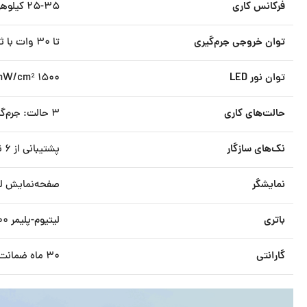
فرکانس کاری
۲۵-۳۵ کیلوهرتز (قابلیت تنظیم پله‌ای)
توان خروجی جرم‌گیری
تا ۳۰ وات با ثبات بالا
توان نور LED
۱۵۰۰ mW/cm² با قابلیت تنظیم زمان (۵-۴۰ ثانیه)
حالت‌های کاری
۳ حالت: جرم‌گیری اولتراسونیک، پالیشینگ، نوردرمانی
نک‌های سازگار
پشتیبانی از ۶ نوع نک (شامل پریو، ایمپلنت و پالیشینگ)
نمایشگر
صفحه‌نمایش لمسی TFT ۴ اینچی با رابط کاربری چندزبا
باتری
لیتیوم-پلیمر ۷۰۰۰ میلی‌آمپری (کارکرد ۱۰ ساعت مداوم)
گارانتی
۳۰ ماه ضمانت طلایی از denti.ir با پشتیبانی ۲۴ ساعته