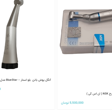
آنگل پوش باتن بلو استار – BlueStar مدل FX
0
 کی )
5,500,000
تومان