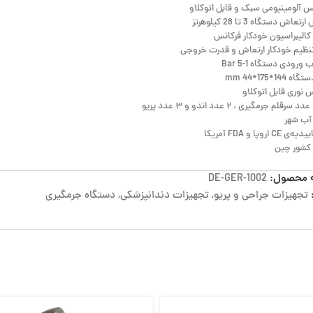
 آلومینیومی سبک و قابل اتوکلاو
اش دستگاه 3 تا 28 کیلوهرتز
کالیبراسیون خودکار فرکانس
تنظیم خودکار ارتعاش و قدرت خروجی
ورودی دستگاه 1-5 Bar
144*175*44 mm
نوری قابل اتوکلاو
آب شهر
C اروپا و FDA آمریکا
شور چین
 محصول:
DE-GER-1002
تجهیزات جراحی و پریو
,
تجهیزات دندانپزشکی
,
دستگاه جرمگیری