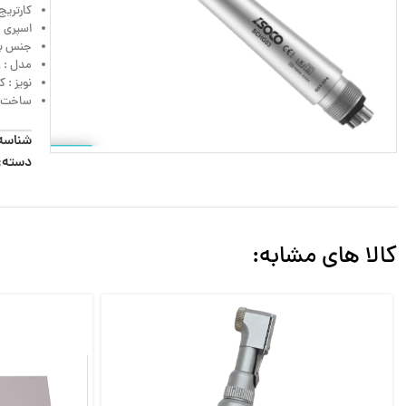
کارتریج 
اسپری : 3راه اسپ
جنس بدنه : تیتانیوم،
مدل : G03-SP2
نویز : کمتر از
ساخت ک
شناسه
دسته:
کالا های مشابه: