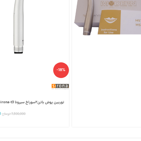
-18%
توربین پوش باتن۲سوراخ سیرونا Sirona-t3
0
7,300,000
تومان