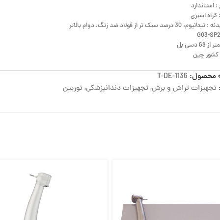
: استاندارد
ری
 30 درصد سبک تر از فولاد ضد زنگ، دوام بالاتر
 68 دسی بل
شور چین
 محصول:
T-DE-1136
تجهیزات تراش و برش
,
تجهیزات دندانپزشکی
,
توربین