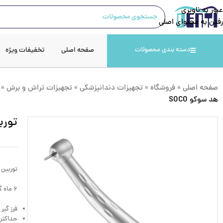
عبور به ناوبری
رفتن به محتوای اصلی
صفحه اصلی
تخفیفات ویژه
دسته بندی محصولات
صفحه اصلی
»
فروشگاه
»
تجهیزات دندانپزشکی
»
تجهیزات تراش و برش
»
هد سوکو SOCO
توربین 3 راه اسپری 
توربین 3 راه اسپری 2 سوراخ OCO
۶ ماه گارانتی و ۱۰ سال خدمات پس از فروش
فرز گیر
حداکثر س