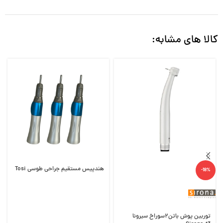
کالا های مشابه:
هندپیس مستقیم جراحی طوسی Tosi
-18%
توربین پوش باتن۲سوراخ سیرونا