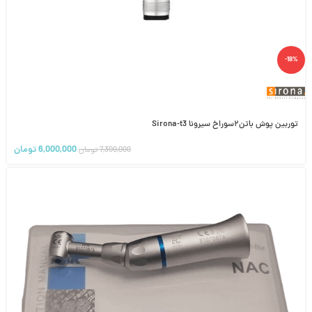
-18%
توربین پوش باتن۲سوراخ سیرونا Sirona-t3
6,000,000
تومان
7,300,000
تومان