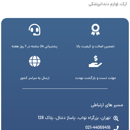
آرک
,
لوازم دندانپزشکی
تضمین اصالت و کیفیت بالا
پشتیبانی 24 ساعته در 7 روز هفته
مهلت تست و بازگشت عودت
ارسال به سراسر کشور
مسیر های ارتباطی
تهران، بزرگراه نواب، پاساژ دنتال، پلاک 128
021-44069416