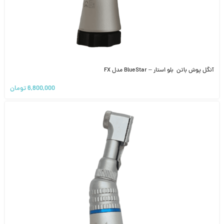
آنگل پوش باتن بلو استار – BlueStar مدل FX
6,800,000
تومان