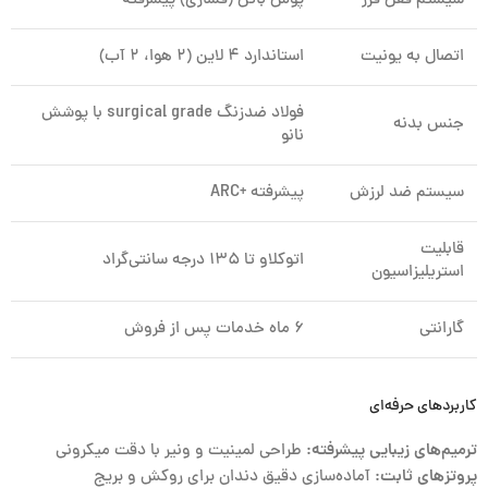
سیستم قفل فرز
پوش باتن (فشاری) پیشرفته
اتصال به یونیت
استاندارد ۴ لاین (۲ هوا، ۲ آب)
فولاد ضدزنگ surgical grade با پوشش
جنس بدنه
نانو
سیستم ضد لرزش
پیشرفته +ARC
قابلیت
اتوکلاو تا ۱۳۵ درجه سانتی‌گراد
استریلیزاسیون
گارانتی
۶ ماه خدمات پس از فروش
کاربردهای حرفه‌ای
ترمیم‌های زیبایی پیشرفته:
طراحی لمینیت و ونیر با دقت میکرونی
پروتزهای ثابت:
آماده‌سازی دقیق دندان برای روکش و بریج