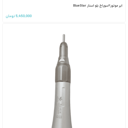
ایر موتور۲سوراخ بلو استار BlueStar
5,450,000
تومان