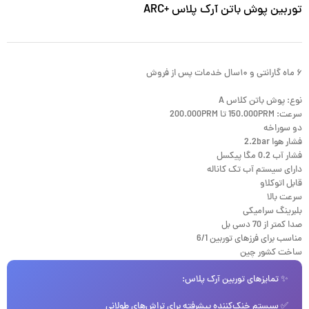
توربین پوش باتن آرک پلاس +ARC
۶ ماه گارانتی و ۱۰سال خدمات پس از فروش
نوع: پوش باتن کلاس A
سرعت: 150.000PRM تا 200.000PRM
دو سوراخه
فشار هوا 2.2bar
فشار آب 0.2 مگا پیکسل
دارای سیستم آب تک کاناله
قابل اتوکلاو
سرعت بالا
بلبرینگ سرامیکی
صدا کمتر از 70 دسی بل
مناسب برای فرزهای توربین‌ 6/1
ساخت کشور چین
✨ تمایزهای توربین آرک پلاس:
✅ سیستم خنک‌کننده پیشرفته برای تراش‌های طولانی