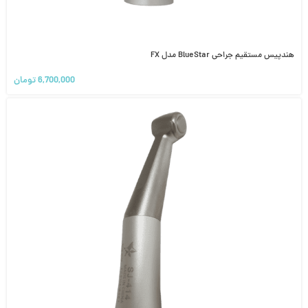
هندپیس مستقیم جراحی BlueStar مدل FX
6,700,000
تومان