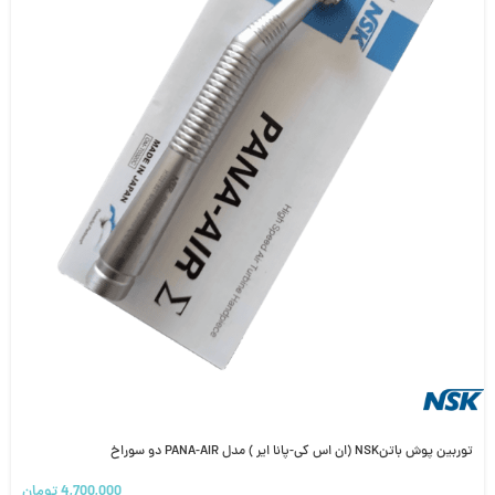
توربین پوش باتنNSK (ان اس کی-پانا ایر ) مدل PANA-AIR دو سوراخ
4,700,000
تومان