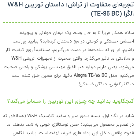
تجربه‌ای متفاوت از تراش؛ داستان توربین W&H
الگرا (TE-95 BC)
سلام همکار عزیز! تا به حال وسط یک درمان طولانی و پیچیده،
احساس خستگی و کرختی در مچ دستتان کرده‌اید؟ بیایید روراست
باشیم، ابزاری که ساعت‌ها در دست می‌گیریم، مستقیماً روی کیفیت کار
و سلامتی ما تاثیر می‌گذارد. وقتی صحبت از تجهیزات اتریشی
W&H
می‌شود، یعنی داریم درباره هنر تلفیق مهندسی پزشکی و راحتی صحبت
می‌کنیم. مدل
Alegra TE-95 BC
دقیقا برای همین خلق شده است:
حداکثر کارایی، حداقل خستگی!
کنجکاوید بدانید چه چیزی این توربین را متمایز می‌کند؟
شاید در نگاه اول، بسته بندی سبز و سفید کلاسیک W&H (همانطور که
در تصاویر محصول می‌بینید) حس نوستالژی خوبی به شما بدهد، اما
قدرت واقعی داخل این بدنه فلزی ظریف نهفته است. بیایید نگاهی