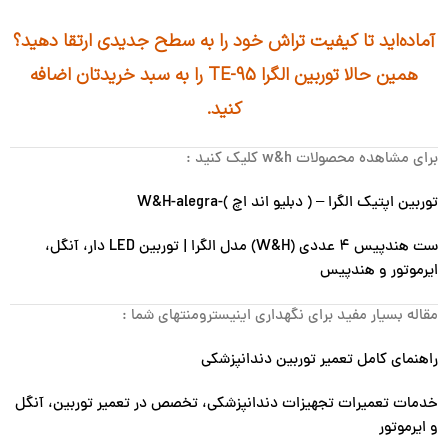
آماده‌اید تا کیفیت تراش خود را به سطح جدیدی ارتقا دهید؟
همین حالا توربین الگرا TE-95 را به سبد خریدتان اضافه
کنید.
برای مشاهده محصولات w&h کلیک کنید :
توربین اپتیک الگرا – ( دبلیو اند اچ )-W&H-alegra
ست هندپیس ۴ عددی (W&H) مدل الگرا | توربین LED دار، آنگل،
ایرموتور و هندپیس
مقاله بسیار مفید برای نگهداری اینیسترومنتهای شما :
راهنمای کامل تعمیر توربین دندانپزشکی
خدمات تعمیرات تجهیزات دندانپزشکی، تخصص در تعمیر توربین، آنگل
و ایرموتور