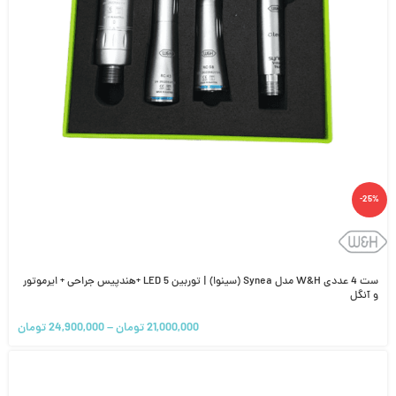
-25%
ست 4 عددی W&H مدل Synea (سینوا) | توربین 5 LED +هندپیس جراحی + ایرموتور
و آنگل
21,000,000
تومان
–
24,900,000
تومان