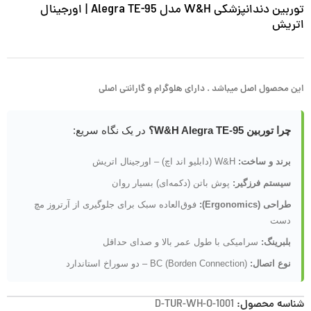
توربین دندانپزشکی W&H مدل Alegra TE-95 | اورجینال
اتریش
این محصول اصل میباشد . دارای هلوگرام و گارانتی اصلی
چرا توربین W&H Alegra TE-95؟
در یک نگاه سریع:
برند و ساخت:
W&H (دابلیو اند اچ) – اورجینال اتریش
سیستم فرزگیر:
پوش باتن (دکمه‌ای) بسیار روان
طراحی (Ergonomics):
فوق‌العاده سبک برای جلوگیری از آرتروز مچ
دست
بلبرینگ:
سرامیکی با طول عمر بالا و صدای حداقل
نوع اتصال:
BC (Borden Connection) – دو سوراخ استاندارد
شناسه محصول:
D-TUR-WH-O-1001