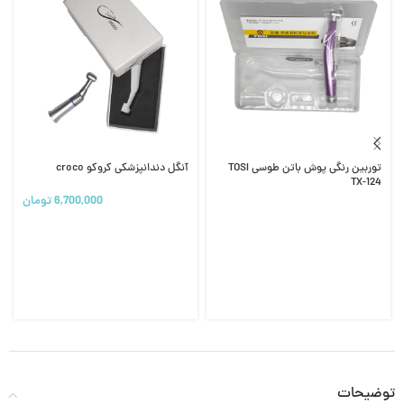
توربین رنگی پوش باتن طوسی TOSI
آنگل دندانپزشکی کروکو croco
TX-124
6,700,000
تومان
توضیحات