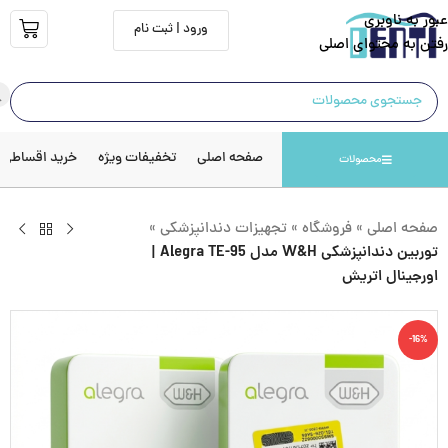
عبور به ناوبری
ورود | ثبت نام
رفتن به محتوای اصلی
صفحه اصلی
تخفیفات ویژه
خرید اقساطی
محصولات
صفحه اصلی
»
فروشگاه
»
تجهیزات دندانپزشکی
»
توربین دندانپزشکی W&H مدل Alegra TE-95 |
اورجینال اتریش
-16%