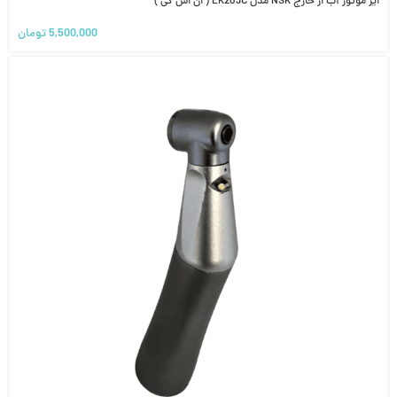
ایر موتور آب از خارج NSK مدل EK203C ( ان اس کی )
5,500,000
تومان