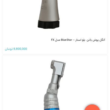
آنگل پوش باتن بلو استار – BlueStar مدل FX
6,800,000
تومان