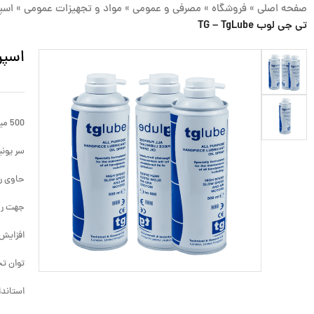
صفحه اصلی
»
فروشگاه
»
مصرفی و عمومی
»
مواد و تجهیزات عمومی
»
اسپ
تی جی لوب TG – TgLube
اسپری
500 میلی لیتر
سر یونی
حاوی ر
جهت رو
افزایش 
توان تحمل ۱۹۵ درجه حرارت بدون
استاندارد CE اروپ