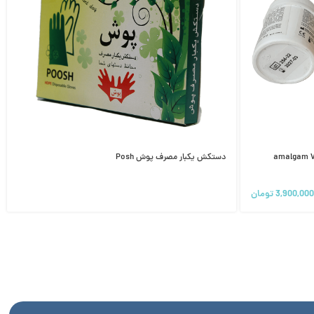
 گرمی وورلد وورک | amalgam World
دستکش یکبار مصرف پوش Posh
3,900,000
تومان