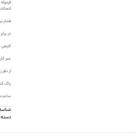
فرموله 
اتصالات
فشار بیش از 100000 I
در براب
کثیفی ه
عمر کار
از نظر 
پاک کنن
ساخت ک
شناسه
دسته: