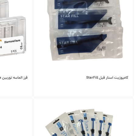
کامپوزیت استار فیل StarFill
فرز الماسه توربین Profa