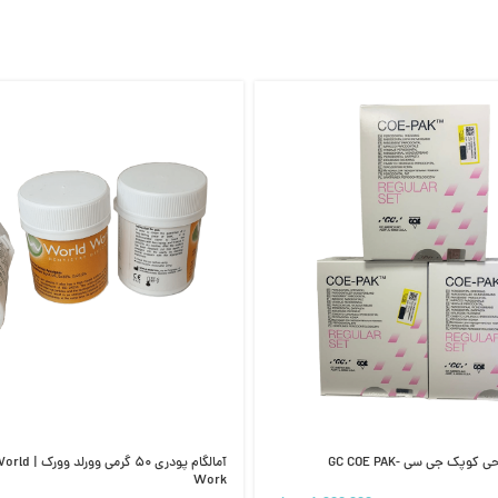
وپک جی سی -GC COE PAK
آمالگام پودری ۰
Work