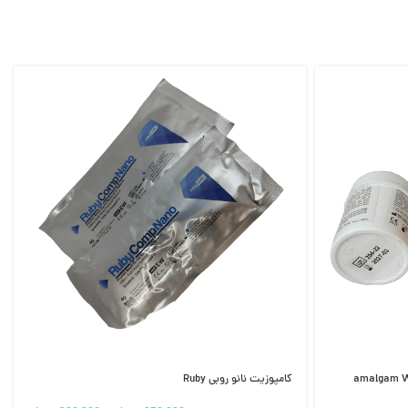
۵ گرمی وورلد وورک | amalgam World
کامپوزیت نانو روبی Ruby