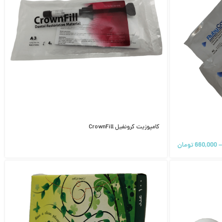
کامپوزیت کرونفیل CrownFill
–
660,000
تومان