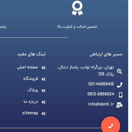
تضمین اصالت و کیفیت بالا
پشتیبانی 24 ساع
مسیر های ارتباطی
لینک های مفید
تهران، بزرگراه نواب، پاساژ دنتال،
صفحه اصلی
پلاک 128
فروشگاه
021-44069416
وبلاگ
0912-6868934
درباره ما
info@denti.ir
sitemap