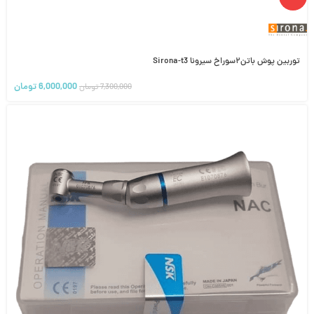
توربین پوش باتن۲سوراخ سیرونا Sirona-t3
6,000,000
تومان
7,300,000
تومان