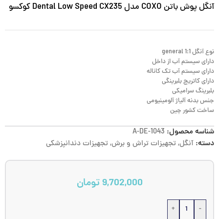
آنگل پوش باتن COXO مدل Dental Low Speed CX235 کوکسو
نوع آنگل general 1:1
دارای سیستم آب از داخل
دارای سیستم آب تک کاناله
دارای کاتریج بلبرینگی
بلبرینگ سرامیکی
جنس بدنه آلیاژ آلومینیومی
ساخت کشور چین
شناسه محصول:
A-DE-1043
دسته:
آنگل
,
تجهیزات تراش و برش
,
تجهیزات دندانپزشکی
9,702,000
تومان
+
-