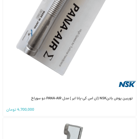
توربین پوش باتنNSK (ان اس کی-پانا ایر ) مدل PANA-AIR دو سوراخ
4,700,000
تومان