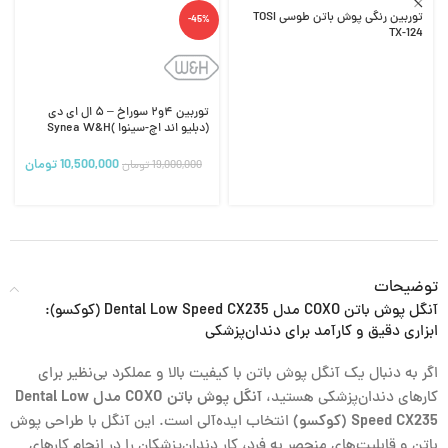
توربین رنگی پوش باتن طوسی TOSI
-45%
TX-124
توربین ۴و۲ سوراخ – ۵ ال ای دی
(دبلیو اند اچ-سینوا )Synea W&H
10,500,000
تومان
19,000,000
تومان
توضیحات
آنگل پوش باتن COXO مدل Dental Low Speed CX235 (کوکسو):
ابزاری دقیق و کارآمد برای دندان‌پزشکی
اگر به دنبال یک آنگل پوش باتن با کیفیت بالا و عملکرد بی‌نظیر برای
کارهای دندان‌پزشکی هستید،
آنگل پوش باتن COXO مدل Dental Low
Speed CX235 (کوکسو)
انتخاب ایده‌آلی است. این آنگل با طراحی پوش
باتن و قابلیت‌های منحصر به فرد، کار دندان‌پزشکان را در انجام کارهای