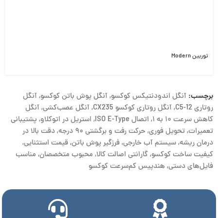
توربین Modern
برچسب:
آنگل اندودنتیکس کوکسو
,
آنگل پوش باتن کوکسو
,
آنگل
روتاری C5-12
,
آنگل روتاری کوکسو CX235
,
آنگل عصب‌کشی
,
آنگل
کاهش سرعت ۱۰ به ۱
,
اتصال ISO E-Type
,
استریل در اتوکلاو
,
پشتیبانی
تعمیرات
,
تحویل فوری
,
حرکت رفت و برگشتی ۹۰ درجه
,
دقت بالا در
درمان ریشه
,
سیستم آب خارجی
,
فرزگیر پوش باتن
,
قیمت استثنایی
,
کیفیت ساخت کوکسو
,
گارانتی اصالت کالا
,
محبوب متخصصان
,
مناسب
فایل‌های دستی
,
هندپیس کم‌سرعت کوکسو