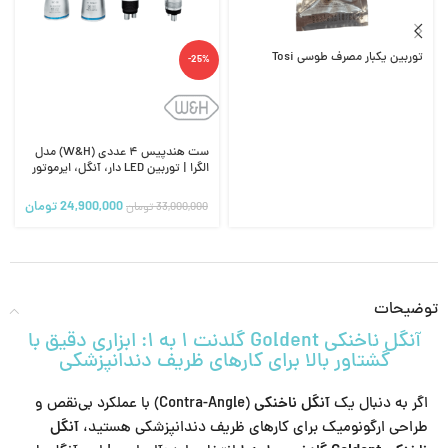
توربین یکبار مصرف طوسی Tosi
-25%
ست هندپیس ۴ عددی (W&H) مدل
الگرا | توربین LED دار، آنگل، ایرموتور
و هندپیس
24,900,000
تومان
33,000,000
تومان
توضیحات
آنگل ناخنکی Goldent گلدنت ۱ به ۱: ابزاری دقیق با
گشتاور بالا برای کارهای ظریف دندانپزشکی
اگر به دنبال یک
آنگل ناخنکی
(Contra-Angle) با عملکرد بی‌نقص و
طراحی ارگونومیک برای کارهای ظریف دندانپزشکی هستید،
آنگل