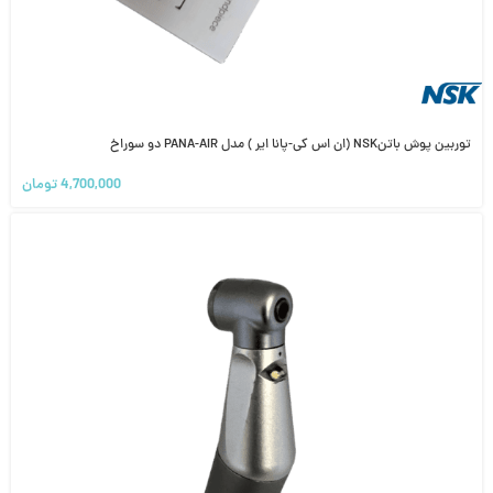
توربین پوش باتنNSK (ان اس کی-پانا ایر ) مدل PANA-AIR دو سوراخ
4,700,000
تومان