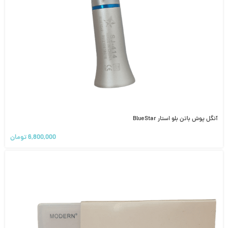
آنگل پوش باتن بلو استار BlueStar
6,800,000
تومان