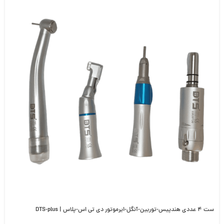
ست ۴ عددی هندپیس-توربین-آنگل-ایرموتور دی تی اس-پلاس | DTS-plus