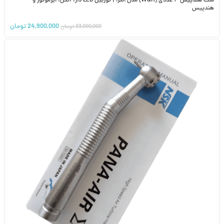
ست هندپیس ۴ عددی (W&H) مدل الگرا | توربین LED دار، آنگل، ایرموتور و
هندپیس
24,900,000
تومان
33,000,000
تومان