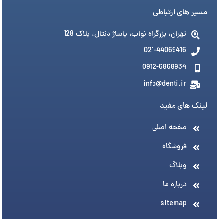
مسیر های ارتباطی
تهران، بزرگراه نواب، پاساژ دنتال، پلاک 128
021-44069416
0912-6868934
info@denti.ir
لینک های مفید
صفحه اصلی
فروشگاه
وبلاگ
درباره ما
sitemap