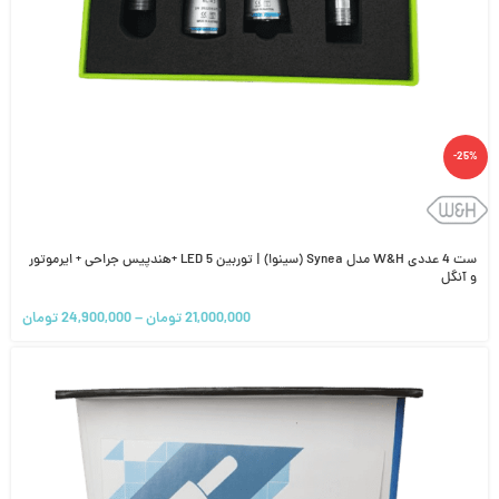
-25%
ست 4 عددی W&H مدل Synea (سینوا) | توربین 5 LED +هندپیس جراحی + ایرموتور
و آنگل
21,000,000
تومان
–
24,900,000
تومان