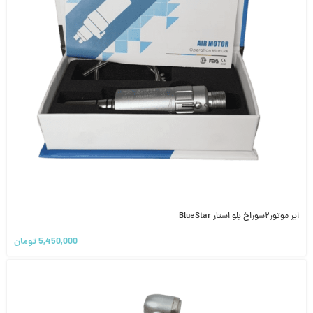
ایر موتور۲سوراخ بلو استار BlueStar
5,450,000
تومان