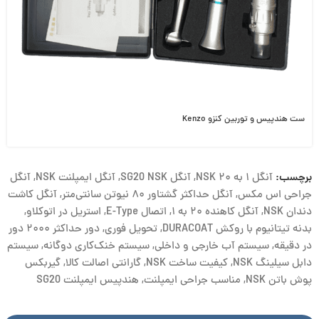
ست هندپیس و توربین کنزو Kenzo
برچسب:
آنگل ۱ به ۲۰ NSK
,
آنگل SG20 NSK
,
آنگل ایمپلنت NSK
,
آنگل
جراحی اس مکس
,
آنگل حداکثر گشتاور ۸۰ نیوتن سانتی‌متر
,
آنگل کاشت
دندان NSK
,
آنگل کاهنده ۲۰ به ۱
,
اتصال E-Type
,
استریل در اتوکلاو
,
بدنه تیتانیوم با روکش DURACOAT
,
تحویل فوری
,
دور حداکثر ۲۰۰۰ دور
در دقیقه
,
سیستم آب خارجی و داخلی
,
سیستم خنک‌کاری دوگانه
,
سیستم
دابل سیلینگ NSK
,
کیفیت ساخت NSK
,
گارانتی اصالت کالا
,
گیربکس
پوش باتن NSK
,
مناسب جراحی ایمپلنت
,
هندپیس ایمپلنت SG20