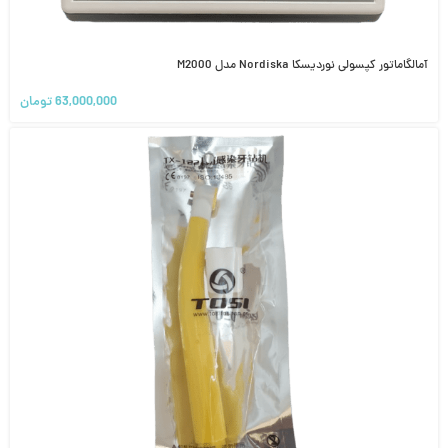
آمالگاماتور کپسولی نوردیسکا Nordiska مدل M2000
63,000,000
تومان