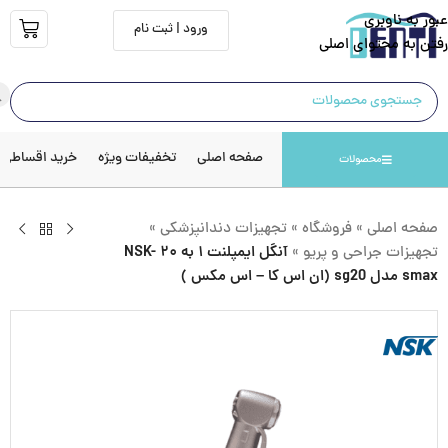
عبور به ناوبری
ورود | ثبت نام
رفتن به محتوای اصلی
صفحه اصلی
تخفیفات ویژه
خرید اقساطی
محصولات
صفحه اصلی
»
فروشگاه
»
تجهیزات دندانپزشکی
»
تجهیزات جراحی و پریو
»
آنگل ایمپلنت ۱ به ۲۰ NSK-
smax مدل sg20 (ان اس کا – اس مکس )