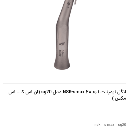
آنگل ایمپلنت ۱ به ۲۰ NSK-smax مدل sg20 (ان اس کا – اس
مکس )
nsk – s max – sg20