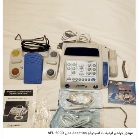
موتور جراحی ایمپلنت اسپتیکو Aseptico مدل AEU 6000