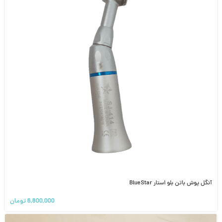
آنگل پوش باتن بلو استار BlueStar
6,800,000
تومان