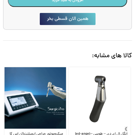
افزودن به سبد خرید
همین الان قسطی بخر
کالا های مشابه:
انگل ال ای دی – طوسی -led-angel-
میکروموتور جراحی ایمپلنت(ان اس کا