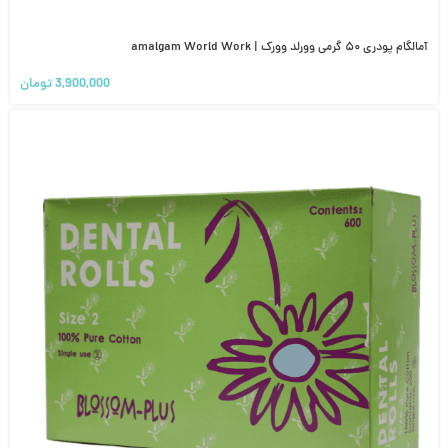
آمالگام پودری ۵۰ گرمی وورلد وورک | amalgam World Work
3,900,000
تومان