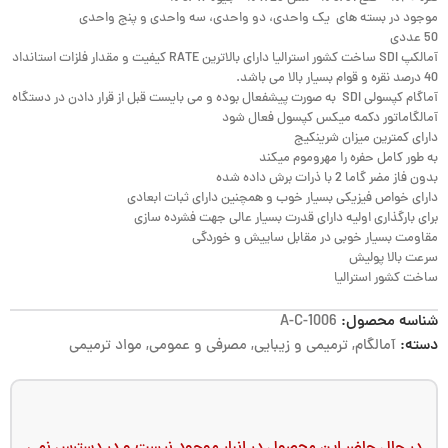
موجود در بسته های یک واحدی، دو واحدی، سه واحدی و پنج واحدی
50 عددی
آمالکپ SDI ساخت کشور استرالیا دارای بالاترین RATE کیفیت و مقدار فلزات استانداد
40 درصد نقره و قوام بسیار بالا می باشد.
آماگام کپسولی SDI به صورت پیشفعال بوده و می بایست قبل از قرار دادن در دستگاه
آمالگاماتور دکمه میکس کپسول فعال شود
دارای کمترین میزان شرینکیج
به طور کامل حفره را مهروموم میکند
بدون فاز مضر گاما 2 با ذرات برش داده شده
دارای خواص فیزیکی بسیار خوب و همچنین دارای ثبات ابعادی
برای بارگذاری اولیه دارای قدرت بسیار عالی جهت فشرده سازی
مقاومت بسیار خوبی در مقابل ساییش و خوردگی
سرعت بالا پولیش
ساخت کشور استرالیا
شناسه محصول:
A-C-1006
دسته:
آمالگام
,
ترمیمی و زیبایی
,
مصرفی و عمومی
,
مواد ترمیمی