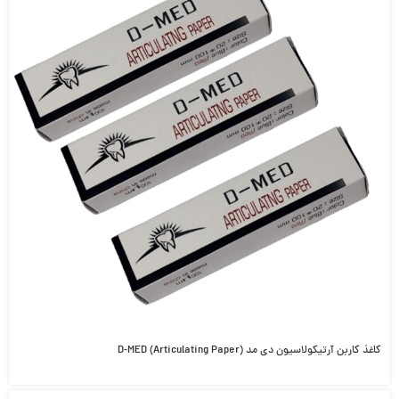
کاغذ کاربن آرتیکولاسیون دی مد D-MED (Articulating Paper)