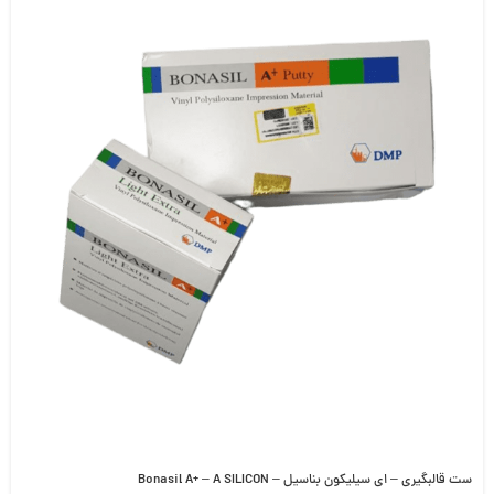
ست قالبگیری – ای سیلیکون بناسیل – Bonasil A+ – A SILICON