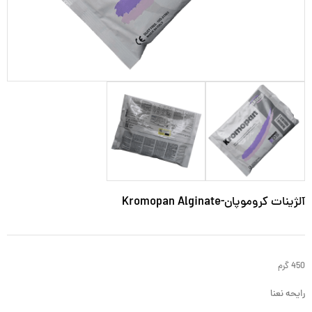
آلژینات کروموپان-Kromopan Alginate
450 گرم
رایحه نعنا