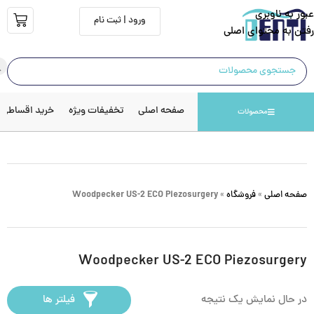
عبور به ناوبری
ورود | ثبت نام
رفتن به محتوای اصلی
صفحه اصلی
تخفیفات ویژه
خرید اقساطی
محصولات
صفحه اصلی
»
فروشگاه
»
Woodpecker US-2 ECO Piezosurgery
Woodpecker US-2 ECO Piezosurgery
در حال نمایش یک نتیجه
فیلتر ها