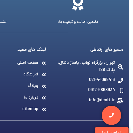
تضمین اصالت و کیفیت بالا
پشتیبانی 24 ساع
مسیر های ارتباطی
لینک های مفید
تهران، بزرگراه نواب، پاساژ دنتال،
صفحه اصلی
پلاک 128
فروشگاه
021-44069416
وبلاگ
0912-6868934
درباره ما
info@denti.ir
sitemap
تماس با ما