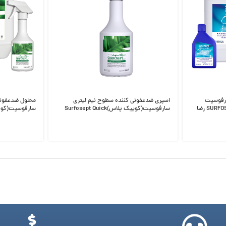
ابزار سارفوسپت
اسپری ضدعفونی کننده سطوح نیم لیتری
اینسترومنت SURFOSEPT INSTRUMENT رضا
سارفوسپت(کوییک پلاس)Surfosept Quick
Plus رضا راد‎
Plus رضا راد