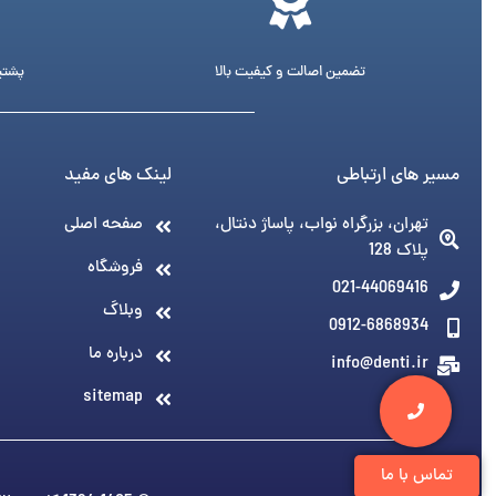
تضمین اصالت و کیفیت بالا
پشتیبانی 24 ساع
مسیر های ارتباطی
لینک های مفید
تهران، بزرگراه نواب، پاساژ دنتال،
صفحه اصلی
پلاک 128
فروشگاه
021-44069416
وبلاگ
0912-6868934
درباره ما
info@denti.ir
sitemap
تماس با ما