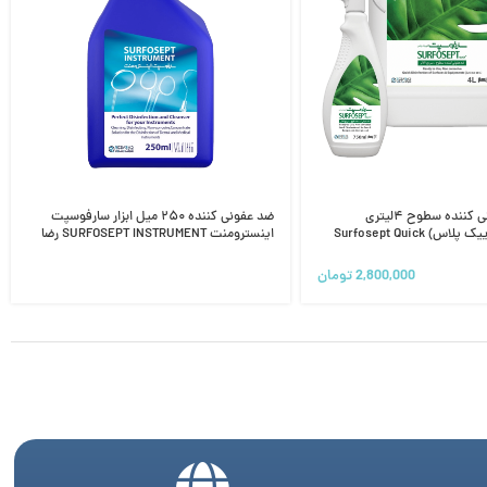
محلول ضدعفونی کننده سطوح ۴لیتری
ضد عفونی کننده ۲۵۰ میل ابزار سارفوسپت
سارفوسپت(کوییک پلاس) Surfosept Quick
اینسترومنت SURFOSEPT INSTRUMENT رضا
راد
2,800,000
تومان