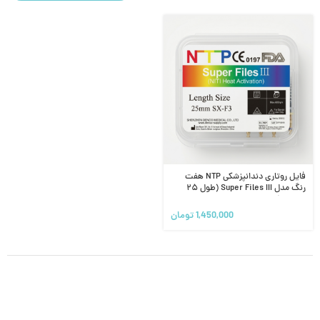
فایل روتاری دندانپزشکی NTP هفت
رنگ مدل Super Files III (طول ۲۵
میلی‌متر)
1,450,000
تومان