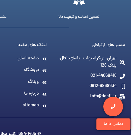
تضمین اصالت و کیفیت بالا
پشتیبانی 24 ساع
مسیر های ارتباطی
لینک های مفید
تهران، بزرگراه نواب، پاساژ دنتال،
صفحه اصلی
پلاک 128
فروشگاه
021-44069416
وبلاگ
0912-6868934
درباره ما
info@denti.ir
sitemap
تماس با ما
© 1394-1405 کلیه مطالب متعلق به