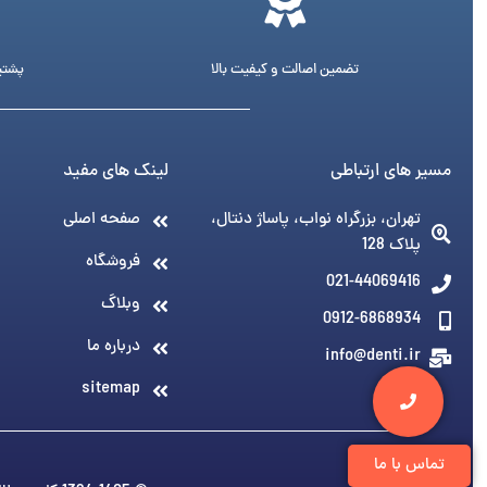
تضمین اصالت و کیفیت بالا
پشتیبانی 24 ساع
مسیر های ارتباطی
لینک های مفید
تهران، بزرگراه نواب، پاساژ دنتال،
صفحه اصلی
پلاک 128
فروشگاه
021-44069416
وبلاگ
0912-6868934
درباره ما
info@denti.ir
sitemap
تماس با ما