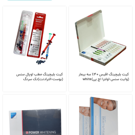
کیت بلیچینگ افیس ۴۰٪ سه بیمار
کیت بلیچینگ مطب اوپال سنس
(وایت سنس-اولترا اچ پی)white
(بوست-الترادنت)تک سرنگ
40%Opalescence-Boost-UltraDent
sense-ultra hp-office