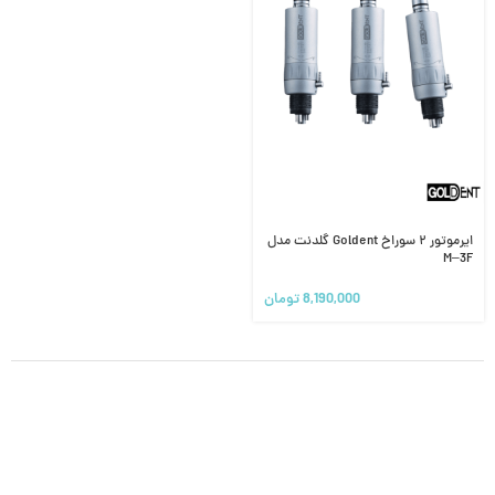
ایرموتور ۲ سوراخ Goldent گلدنت مدل
M–3F
8,190,000
تومان