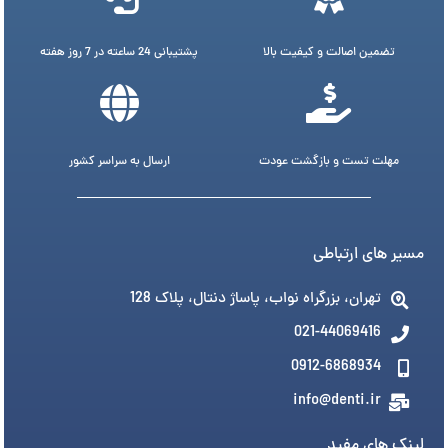
تضمین اصالت و کیفیت بالا
پشتیبانی 24 ساعته در 7 روز هفته
مهلت تست و بازگشت عودت
ارسال به سراسر کشور
مسیر های ارتباطی
تهران، بزرگراه نواب، پاساژ دنتال، پلاک 128
021-44069416
0912-6868934
info@denti.ir
لینک های مفید