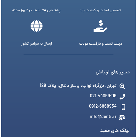
تضمین اصالت و کیفیت بالا
پشتیبانی 24 ساعته در 7 روز هفته
مهلت تست و بازگشت عودت
ارسال به سراسر کشور
مسیر های ارتباطی
تهران، بزرگراه نواب، پاساژ دنتال، پلاک 128
021-44069416
0912-6868934
info@denti.ir
لینک های مفید