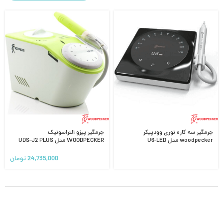
جرمگیر سه کاره نوری وودپیکر
جرمگیر پیزو التراسونیک
woodpecker مدل U6-LED
WOODPECKER مدل UDS-J2 PLUS
24,735,000
تومان