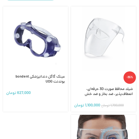
عینک گاگل دندانپزشکی bondent
-35%
بوندنت UDG
شیلد محافظ صورت 3D حرفه‌ای،
627,000
تومان
انعطاف‌پذیر، ضد بخار و ضد خش
1,100,000
تومان
1,700,000
تومان