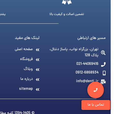
تضمین اصالت و کیفیت بالا
پشتیبانی 24 ساع
مسیر های ارتباطی
لینک های مفید
تهران، بزرگراه نواب، پاساژ دنتال،
صفحه اصلی
پلاک 128
فروشگاه
021-44069416
وبلاگ
0912-6868934
درباره ما
info@denti.ir
sitemap
تماس با ما
© 1394-1405 کلیه مطالب متعلق به