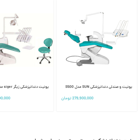
یونیت و صندلی دندانپزشکی SUN مدل S500
یونیت دندانپزشکی زیگر siger مدل v1000
279,900,000
تومان
00,000