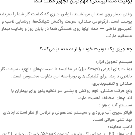
یونیت دندانپزشکی؛ مهم‌ترین تجهیز مطب شما
وقتی بیمار روی صندلی می‌نشیند، اولین چیزی که کیفیت کار شما را تعریف 
یونیت است. ارگونومی صندلی، سرعت واکنش شیلنگ‌ها، روشنایی لامپ و
کمپرسور داخلی — همه اینها روی خستگی شما در پایان روز و رضایت بیمار ت
مستقیم دارند.
چه چیزی یک یونیت خوب را از بد متمایز می‌کند؟
سیستم تحویل ابزار:
یونیت‌های اهرمی (فوت‌کنترل) در مقایسه با سیستم‌های تاچ‌پد، سرعت کار
بالاتری دارند. برای کلینیک‌های پرمراجعه این تفاوت محسوس است.
صندلی و تنظیم‌پذیری:
رنج حرکت صندلی، فوم روکش و پشتی سر تنظیم‌پذیر برای بیماران با
اندام‌های مختلف اهمیت دارد.
سیستم آب و هوا:
فیلتراسیون آب ورودی و سیستم ضدعفونی واترلاین از نظر استانداردهای
بهداشتی حیاتی است.
لامپ معاینه:
لامپ‌های LED با دمای رنگ طبیعی (حدود ۵۵۰۰K) خستگی چشم را کمتر می‌کنند