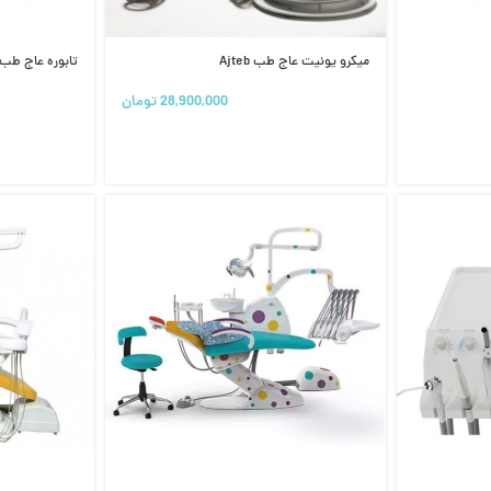
میکرو یونیت عاج طب Ajteb
تابوره عاج طب AJTEB مدل پشت پهن جک د
28,900,000
تومان