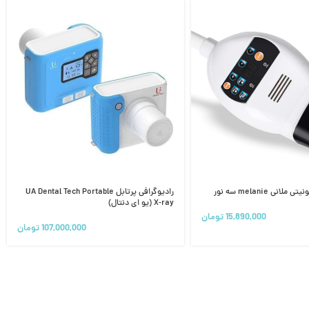
نی melanie سه نور
رادیوگرافی پرتابل UA Dental Tech Portable
X-ray (یو ای دنتال)
15,890,000
تومان
107,000,000
تومان