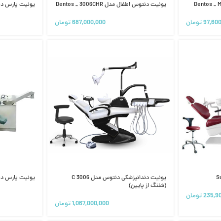
یونیت دنتوس اطفال مدل Dentos _ 3006CHR
یونیت پارس دن
97,60
تومان
687,000,000
تومان
یونیت دندانپزشکی دنتوس مدل C 3006
یونیت پارس دنتا
(شلنگ از پایین)
235,9
تومان
1,067,000,000
تومان