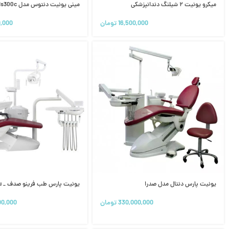
میکرو یونیت ۲ شیلنگ دندانپزشکی
مینی یونیت دنتوس مدل Dentos _ Ms300c
16,500,000
تومان
0,000
یونیت پارس دنتال مدل صدرا
یونیت پارس طب فرینو صدف _ Su
330,000,000
تومان
00,000