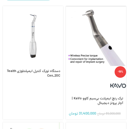
دستگاه تورک کنترل ایمپلنتلوژی Tealth
-19%
Cen_20C
ترک رنچ ایمپلنت بی‌سیم کاوو KaVo |
آچار پروتز دیجیتال
31,400,000
تومان
39,000,000
تومان