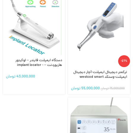
دستگاه ایمپلنت فایندر – لوکیتور
-27%
هاربوردنت – implant locator -
detector- HARBOR DENT
ترکمتر دیجیتال ایمپلنت-آچار دیجیتال
43,000,000
تومان
ایمپلنت-وستکد westcod smart
implant torque wrench
55,000,000
تومان
75,000,000
تومان