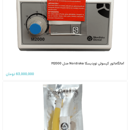
آمالگاماتور کپسولی نوردیسکا Nordiska مدل M2000
63,000,000
تومان