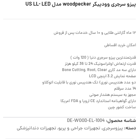
پیزو سرجری وودپیکر woodpecker مدل US LL- LED
۱۲ ماه گارانتی طلایی و ۱۰ سال خدمات پس از فروش
امکان خرید اقساطی
قدرتمندترین پیزو سرجری دنیا ( 120 وات )
قدرت ارتعاش اولتراسونیک 24 تا 36 کیلو هرتز
دارای سه مد کاری Bone Cutting, Root, Clear
صفحه نمایش 3.2 اینچی LCD
دو عدد هندپیس نوری/ تک هندپیس نوری با قابلیت اتوکلاو
14 عدد سرقلم
مجهز به سیستم هشدار صوتی
دارای گواهینامه استاندارد CE اروپا و FDA آمریکا
ساخت کشور چین
شناسه محصول:
DE-WOOD-EL-1004
دسته:
پیزوسرجری
,
تجهیزات جراحی و پریو
,
تجهیزات دندانپزشکی