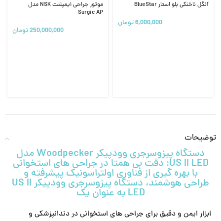
آنگل ناخنکی بلو استار BlueStar
موتور جراحی ایمپلنت NSK مدل
Surgic AP
6,000,000
تومان
250,000,000
تومان
توضیحات
دستگاه پیزوسرجری وودپیکر Woodpecker مدل
US II LED: دقت بی همتا در جراحی های استخوانی
با بهره گیری از فناوری اولتراسونیک پیشرفته و
طراحی هوشمند، دستگاه پیزوسرجری وودپیکر US II
LED به عنوان یک
ابزار ایمن و دقیق برای جراحی های استخوانی در دندانپزشکی و