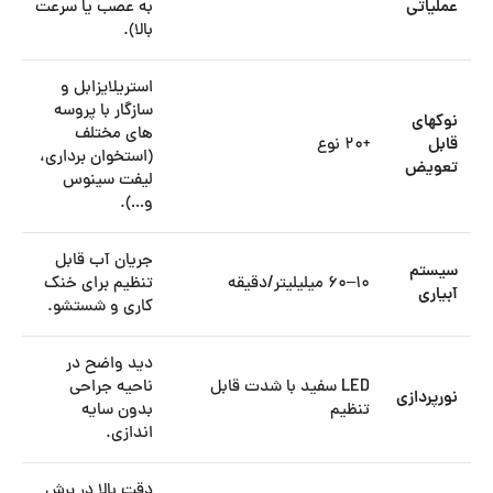
عملیاتی
به عصب یا سرعت
بالا).
استریلایزابل و
سازگار با پروسه
نوکهای
های مختلف
قابل
+۲۰ نوع
(استخوان برداری،
تعویض
لیفت سینوس
و…).
جریان آب قابل
سیستم
۱۰–۶۰ میلیلیتر/دقیقه
تنظیم برای خنک
آبیاری
کاری و شستشو.
دید واضح در
LED سفید با شدت قابل
ناحیه جراحی
نورپردازی
تنظیم
بدون سایه
اندازی.
دقت بالا در برش