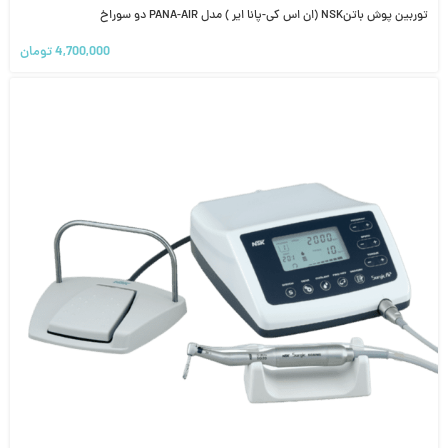
توربین پوش باتنNSK (ان اس کی-پانا ایر ) مدل PANA-AIR دو سوراخ
4,700,000
تومان