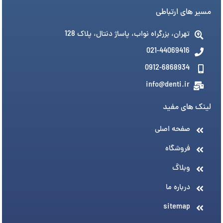
مسیر های ارتباطی
تهران، بزرگراه نواب، پاساژ دنتال، پلاک 128
021-44069416
0912-6868934
info@denti.ir
لینک های مفید
صفحه اصلی
فروشگاه
وبلاگ
درباره ما
sitemap