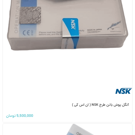
آنگل پوش باتن طرح NSK ( ان اس کی )
5,500,000
تومان