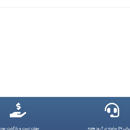
ته در 7 روز هفته
مهلت تست و بازگشت عود